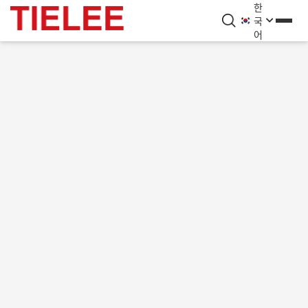
한
국
어